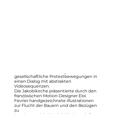
während im Inneren der
Allerheiligenkirche „Follow the Dragon“
von Ewa-Maria Migielska Licht und Musik
verknüpfte. Über 25.000 Menschen
nahmen an diesen beiden Abenden in
der Innenstadt teil. Die Veranstaltung zog
auch viele überregionale Besucher an,
etwa aus Erfurt, Nordhausen und
Dingelstedt, aber auch aus Hessen und
sogar von
der Insel Fehmarn.
Jede Kirche erzählte Geschichte
In der Divi-Blasii-Kirche setzten John
Tettenborn und Kourtney Lara Ross
gesellschaftliche Protestbewegungen in
einen Dialog mit abstrakten
Videosequenzen.
Die Jakobikirche präsentierte durch den
französischen Motion-Designer Eloi
Fevrier handgezeichnete Illustrationen
zur Flucht der Bauern und den Bezügen
zu