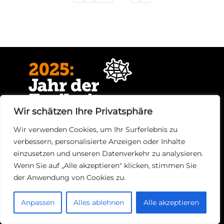
Wir schätzen Ihre Privatsphäre
Wir verwenden Cookies, um Ihr Surferlebnis zu
verbessern, personalisierte Anzeigen oder Inhalte
Gedenkjahr
einzusetzen und unseren Datenverkehr zu analysieren.
Freiheitsfest 1525
Wenn Sie auf „Alle akzeptieren" klicken, stimmen Sie
Freiheitsleuchten
Partnerangebote
der Anwendung von Cookies zu.
Rede zu Freiheit und Gemeinschaft
Kalender & Flyer
Anpassen
Alles ablehnen
Alle akzeptieren
Tickets zur Landesaustellung
Unterwegs
Team