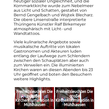
heutiger sozialer Ungleichheit, und die
Kornmarktkirche wurde zum Nebelmeer
aus Licht und Schatten, gestaltet von
Bernd Gengelbach und Wojtek Blecharz.
Die obere Linsenstraße interpretierte
Thüringens Künstler Ralf Birkemeyer
atmosphärisch mit Licht- und
Wandtattoos.
Viele kulinarische Angebote sowie
musikalische Auftritte von lokalen
Gastronomen und Akteuren luden
entlang der Laufwege zum Schlendern
zwischen den Schauplätzen aber auch
zum Verweilen ein. Die illuminierten
Kirchen waren an diesen Abenden bis 23
Uhr geöffnet und boten den Besuchern
weitere Highlights.
Freiheitsleuchten Die
Freiheitsleuchten Die
große
große
Kirchenillumination in
Kirchenillumination in
Mühlhausen
Mühlhausen