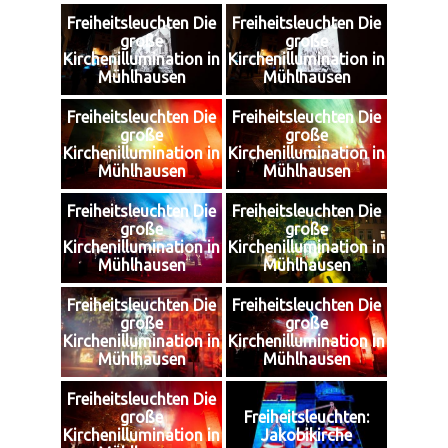
Freiheitsleuchten Die
Freiheitsleuchten Die
große
große
Kirchenillumination in
Kirchenillumination in
Mühlhausen
Mühlhausen
Freiheitsleuchten Die
Freiheitsleuchten Die
große
große
Kirchenillumination in
Kirchenillumination in
Mühlhausen
Mühlhausen
Freiheitsleuchten Die
Freiheitsleuchten Die
große
große
Kirchenillumination in
Kirchenillumination in
Mühlhausen
Mühlhausen
Freiheitsleuchten Die
Freiheitsleuchten Die
große
große
Kirchenillumination in
Kirchenillumination in
Mühlhausen
Mühlhausen
Freiheitsleuchten Die
große
Freiheitsleuchten:
Kirchenillumination in
Jakobikirche