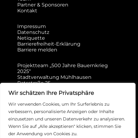
Partner & Sponsoren
Kontakt
Impressum
Datenschutz
Netiquette
Barrierefreiheit-Erklärung
Barriere melden
Projektteam „500 Jahre Bauernkrieg
2025“
Stadtverwaltung Mühlhausen
Ratsstraße 25
99974 Mühlhausen/Thüringen
Wir schätzen Ihre Privatsphäre
Telefon: 03601 452 241
Wir verwenden Cookies, um Ihr Surferlebnis zu
E-Mail: bauernkrieg@muehlhausen.de
verbessern, personalisierte Anzeigen oder Inhalte
einzusetzen und unseren Datenverkehr zu analysieren.
Tickets kaufen
Wenn Sie auf „Alle akzeptieren" klicken, stimmen Sie
der Anwendung von Cookies zu.