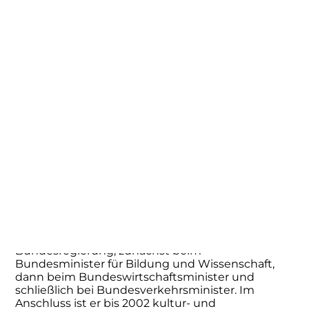
1964 tritt er in die Junge Union ein, zwei Jahre
darauf in die CDU. Seine politische Karriere
beginnt er nach seiner Promotion im Jahr 1975 als
Mitglied des Rates der Stadt Bochum. In den
folgenden Jahren hat er verschiedene
Parteifunktionen inne. So wird er unter anderem
stellvertretender Kreisvorsitzender des CDU-
Kreisverbandes Bochum, stellvertretender
Landesvorsitzender der Jungen Union Westfalen-
Lippe sowie Gründungsvorsitzender des CDU-
Bezirksverbands Ruhrgebiet und
stellvertretender Vorsitzender der CDU-
Nordrhein-Westfalen. 1980 wird er über die
Landesliste der CDU erstmals in den Bundestag
gewählt, dem er zehn Legislaturperioden
ununterbrochen angehörte.
Von 1989 bis 1998 fungierte er als
parlamentarischer Staatssekretär Mitglied der
Bundesregierung, zunächst beim
Bundesminister für Bildung und Wissenschaft,
dann beim Bundeswirtschaftsminister und
schließlich bei Bundesverkehrsminister. Im
Anschluss ist er bis 2002 kultur- und